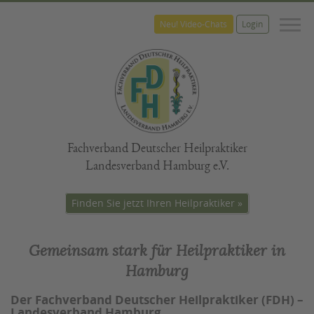
M
Neu! Video-Chats
Login
Fachverband Deutscher Heilpraktiker
Landesverband Hamburg e.V.
Finden Sie jetzt Ihren Heilpraktiker »
Gemeinsam stark für Heilpraktiker in
Hamburg
Der Fachverband Deutscher Heilpraktiker (FDH) –
Landesverband Hamburg