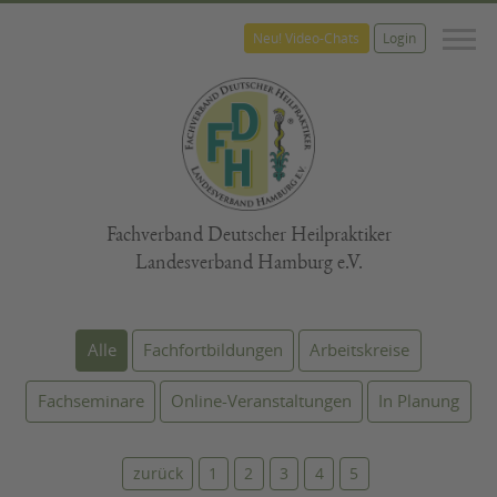
M
Neu! Video-Chats
Login
Fachverband Deutscher Heilpraktiker
Landesverband Hamburg e.V.
Alle
Fachfortbildungen
Arbeitskreise
Fachseminare
Online-Veranstaltungen
In Planung
zurück
1
2
3
4
5