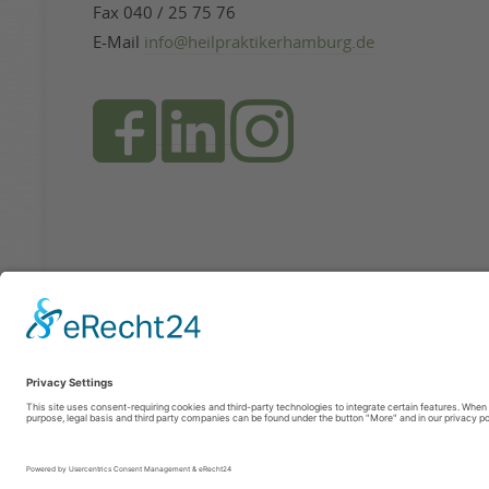
Fax 040 / 25 75 76
E-Mail
info@heilpraktikerhamburg.de