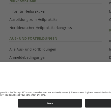
HEILPRAKTIKER
W
Infos für Heilpraktiker
M
Ausbildung zum Heilpraktiker
G
Norddeutscher Heilpraktikerkongress
AUS- UND FORTBILDUNGEN
K
Alle Aus- und Fortbildungen
Anmeldebedingungen
D
Veranstaltungsarchiv
C
B
oben